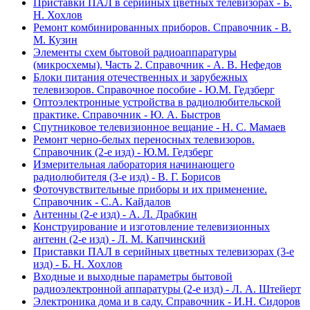
Приставки ПАЛ в серийных цветных телевизорах - Б.
Н. Хохлов
Ремонт комбинированных приборов. Справочник - В.
М. Кузин
Элементы схем бытовой радиоаппаратуры
(микросхемы). Часть 2. Справочник - А. В. Нефедов
Блоки питания отечественных и зарубежных
телевизоров. Справочное пособие - Ю.М. Гедзберг
Оптоэлектронные устройства в радиолюбительской
практике. Справочник - Ю. А. Быстров
Спутниковое телевизионное вещание - Н. С. Мамаев
Ремонт черно-белых переносных телевизоров.
Справочник (2-е изд) - Ю.М. Гедзберг
Измерительная лаборатория начинающего
радиолюбителя (3-е изд) - В. Г. Борисов
Фоточувствительные приборы и их применение.
Справочник - С.А. Кайдалов
Антенны (2-е изд) - А. Л. Драбкин
Конструирование и изготовление телевизионных
антенн (2-е изд) - Л. М. Капчинский
Приставки ПАЛ в серийных цветных телевизорах (3-е
изд) - Б. Н. Хохлов
Входные и выходные параметры бытовой
радиоэлектронной аппаратуры (2-е изд) - Л. А. Штейерт
Электроника дома и в саду. Справочник - И.Н. Сидоров