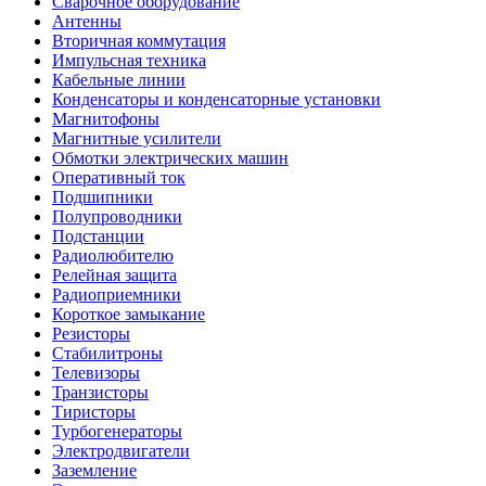
Сварочное оборудование
Антенны
Вторичная коммутация
Импульсная техника
Кабельные линии
Конденсаторы и конденсаторные установки
Магнитофоны
Магнитные усилители
Обмотки электрических машин
Оперативный ток
Подшипники
Полупроводники
Подстанции
Радиолюбителю
Релейная защита
Радиоприемники
Короткое замыкание
Резисторы
Стабилитроны
Телевизоры
Транзисторы
Тиристоры
Турбогенераторы
Электродвигатели
Заземление