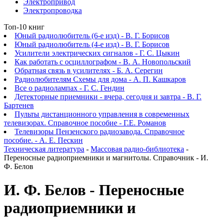
Электропривод
Электропроводка
Топ-10 книг
Юный радиолюбитель (6-е изд) - В. Г. Борисов
Юный радиолюбитель (4-е изд) - В. Г. Борисов
Усилители электрических сигналов - Г. С. Цыкин
Как работать с осциллографом - В. А. Новопольский
Обратная связь в усилителях - Б. А. Серегин
Радиолюбителям Схемы для дома - А. П. Кашкаров
Все о радиолампах - Г. С. Гендин
Детекторные приемники - вчера, сегодня и завтра - В. Г.
Бартенев
Пульты дистанционного управления в современных
телевизорах. Справочное пособие - Г.Е. Романов
Телевизоры Пензенского радиозавода. Справочное
пособие. - А. Е. Пескин
Техническая литература
-
Массовая радио-библиотека
-
Переносные радиоприемники и магнитолы. Справочник - И.
Ф. Белов
И. Ф. Белов - Переносные
радиоприемники и