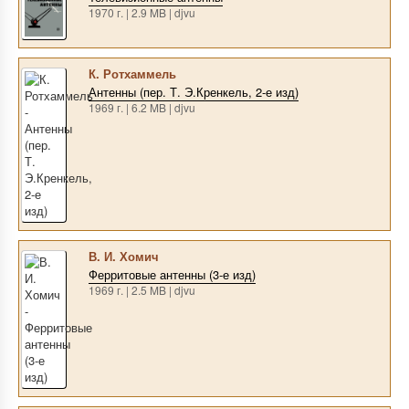
1970 г. | 2.9 MB | djvu
К. Ротхаммель
Антенны (пер. Т. Э.Кренкель, 2-е изд)
1969 г. | 6.2 MB | djvu
В. И. Хомич
Ферритовые антенны (3-е изд)
1969 г. | 2.5 MB | djvu