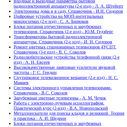
Входные и выходные параметры бытовой
радиоэлектронной аппаратуры (2-е изд) - Л. А. Штейерт
Электроника дома и в саду. Справочник - И.Н. Сидоров
Цифровые устройства на МОП-интегральных
микросхемах (2-е изд) - С. А. Бирюков
Блоки питания отечественных и зарубежных
телевизоров. Справочник (2-е изд) - Ю.М. Гедзберг
Трансформаторы бытовой радиоэлектронной
аппаратуры. Справочник (2-е изд) - И. Н. Сидоров
Ремонт цветных стационарных телевизоров 4УСЦТ.
Справочник (3-е изд) - В. С. Соколов
Радиолюбительские устройства телефонной связи (2-е
изд) - А. Н. Евсеев
Высококачественные ламповые усилители звуковой
частоты - Г. С. Гендин
Спутниковое телевизионное вещание (2-е изд) - Н. С.
Мамаев
Системы электронного управления телевизорами.
Справочник - В.С. Соколов
Зарубежные цветные телевизоры - А. М. Чечик
Работа с электронно-лучевым осциллографом.
Практический курс (2-изд) - В.А. Новопольский
Металлоискатели для поиска кладов и реликвий. Теория
и практика - А. И. Щедрин
Блоки питания отечественных и зарубежных