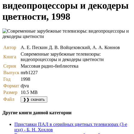
видеопроцессоры и декодеры
цветности, 1998
Автор
А. Е. Пескин Д. В. Войцеховский, А. А. Коннов
Современные зарубежные телевизоры:
Книга
видеопроцессоры и декодеры цветности
Серия
Массовая радио-библиотека
Выпуск
mrb1227
Год
1998
Формат
djvu
Размер
10.5 MB
Файл
❱❱ скачать
Другие книги данной категории
Приставки ПАЛ в серийных цветных телевизорах (3-е
изд) - Б. Н. Хохлов