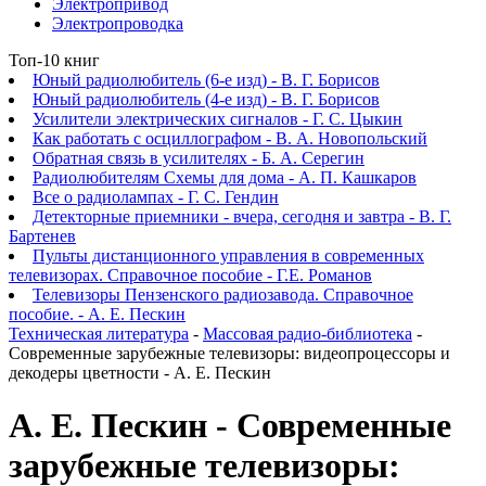
Электропривод
Электропроводка
Топ-10 книг
Юный радиолюбитель (6-е изд) - В. Г. Борисов
Юный радиолюбитель (4-е изд) - В. Г. Борисов
Усилители электрических сигналов - Г. С. Цыкин
Как работать с осциллографом - В. А. Новопольский
Обратная связь в усилителях - Б. А. Серегин
Радиолюбителям Схемы для дома - А. П. Кашкаров
Все о радиолампах - Г. С. Гендин
Детекторные приемники - вчера, сегодня и завтра - В. Г.
Бартенев
Пульты дистанционного управления в современных
телевизорах. Справочное пособие - Г.Е. Романов
Телевизоры Пензенского радиозавода. Справочное
пособие. - А. Е. Пескин
Техническая литература
-
Массовая радио-библиотека
-
Современные зарубежные телевизоры: видеопроцессоры и
декодеры цветности - А. Е. Пескин
А. Е. Пескин - Современные
зарубежные телевизоры: