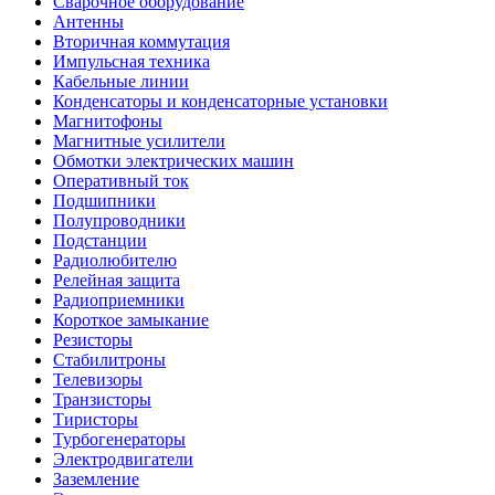
Сварочное оборудование
Антенны
Вторичная коммутация
Импульсная техника
Кабельные линии
Конденсаторы и конденсаторные установки
Магнитофоны
Магнитные усилители
Обмотки электрических машин
Оперативный ток
Подшипники
Полупроводники
Подстанции
Радиолюбителю
Релейная защита
Радиоприемники
Короткое замыкание
Резисторы
Стабилитроны
Телевизоры
Транзисторы
Тиристоры
Турбогенераторы
Электродвигатели
Заземление