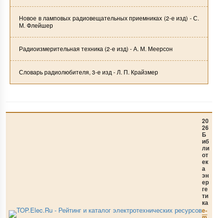
Новое в ламповых радиовещательных приемниках (2-е изд) - С.
М. Флейшер
Радиоизмерительная техника (2-е изд) - А. М. Меерсон
Словарь радиолюбителя, 3-е изд - Л. П. Крайзмер
20
26
Б
иб
ли
от
ек
а
эн
ер
ге
ти
ка
e-
m