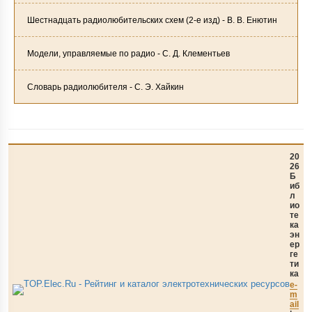
Шестнадцать радиолюбительских схем (2-е изд) - В. В. Енютин
Модели, управляемые по радио - С. Д. Клементьев
Словарь радиолюбителя - С. Э. Xайкин
20
26
Б
иб
л
ио
те
ка
эн
ер
ге
ти
ка
e-
m
ail