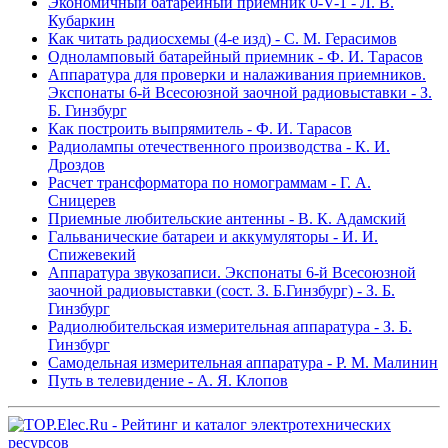
Экономичный батарейный приемник 0-V-1 - Л. В.
Кубаркин
Как читать радиосхемы (4-е изд) - С. М. Герасимов
Одноламповый батарейный приемник - Ф. И. Тарасов
Аппаратура для проверки и налаживания приемников.
Экспонаты 6-й Всесоюзной заочной радиовыставки - З.
Б. Гинзбург
Как построить выпрямитель - Ф. И. Тарасов
Радиолампы отечественного производства - К. И.
Дроздов
Расчет трансформатора по номограммам - Г. А.
Сницерев
Приемные любительские антенны - В. К. Адамский
Гальванические батареи и аккумуляторы - И. И.
Спижевекий
Аппаратура звукозаписи. Экспонаты 6-й Всесоюзной
заочной радиовыставки (сост. З. Б.Гинзбург) - З. Б.
Гинзбург
Радиолюбительская измерительная аппаратура - З. Б.
Гинзбург
Самодельная измерительная аппаратура - Р. М. Малинин
Путь в телевидение - А. Я. Клопов