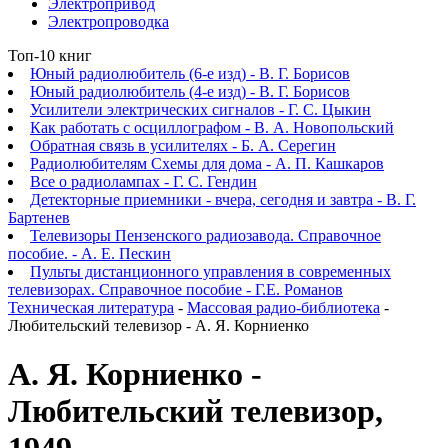
Электропривод
Электропроводка
Топ-10 книг
Юный радиолюбитель (6-е изд) - В. Г. Борисов
Юный радиолюбитель (4-е изд) - В. Г. Борисов
Усилители электрических сигналов - Г. С. Цыкин
Как работать с осциллографом - В. А. Новопольский
Обратная связь в усилителях - Б. А. Серегин
Радиолюбителям Схемы для дома - А. П. Кашкаров
Все о радиолампах - Г. С. Гендин
Детекторные приемники - вчера, сегодня и завтра - В. Г.
Бартенев
Телевизоры Пензенского радиозавода. Справочное
пособие. - А. Е. Пескин
Пульты дистанционного управления в современных
телевизорах. Справочное пособие - Г.Е. Романов
Техническая литература
-
Массовая радио-библиотека
-
Любительский телевизор - А. Я. Корниенко
А. Я. Корниенко -
Любительский телевизор,