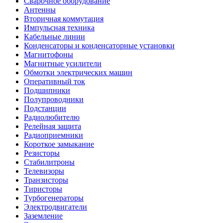
Сварочное оборудование
Антенны
Вторичная коммутация
Импульсная техника
Кабельные линии
Конденсаторы и конденсаторные установки
Магнитофоны
Магнитные усилители
Обмотки электрических машин
Оперативный ток
Подшипники
Полупроводники
Подстанции
Радиолюбителю
Релейная защита
Радиоприемники
Короткое замыкание
Резисторы
Стабилитроны
Телевизоры
Транзисторы
Тиристоры
Турбогенераторы
Электродвигатели
Заземление