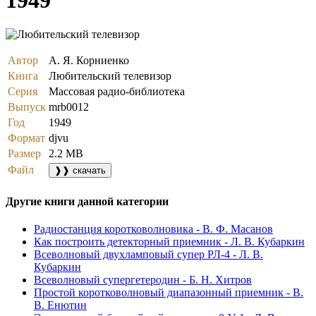
1949
Автор
А. Я. Корниенко
Книга
Любительский телевизор
Серия
Массовая радио-библиотека
Выпуск
mrb0012
Год
1949
Формат
djvu
Размер
2.2 MB
Файл
❱❱ скачать
Другие книги данной категории
Радиостанция коротковолновика - В. Ф. Масанов
Как построить детекторный приемник - Л. В. Кубаркин
Всеволновый двухламповый супер РЛ-4 - Л. В.
Кубаркин
Всеволновый супергетеродин - Б. Н. Xитров
Простой коротковолновый диапазонный приемник - В.
В. Енютин