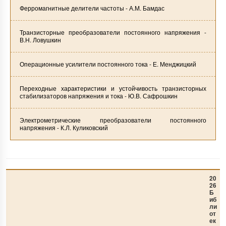
Ферромагнитные делители частоты - А.М. Бамдас
Транзисторные преобразователи постоянного напряжения -
В.Н. Ловушкин
Операционные усилители постоянного тока - Е. Менджицкий
Переходные характеристики и устойчивость транзисторных
стабилизаторов напряжения и тока - Ю.В. Сафрошкин
Электрометрические преобразователи постоянного
напряжения - К.Л. Куликовский
20
26
Б
иб
ли
от
ек