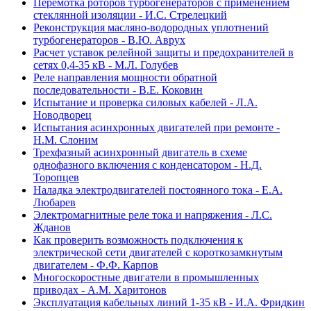
Перемотка роторов турбогенераторов с применением
стеклянной изоляции - И.С. Стрелецкий
Реконструкция масляно-водородных уплотнений
турбогенераторов - В.Ю. Аврух
Расчет уставок релейной защиты и предохранителей в
сетях 0,4-35 кВ - М.Л. Голубев
Реле направления мощности обратной
последовательности - В.Е. Коковин
Испытание и проверка силовых кабелей - Л.А.
Новодворец
Испытания асинхронных двигателей при ремонте -
Н.М. Слоним
Трехфазный асинхронный двигатель в схеме
однофазного включения с конденсатором - Н.Д.
Торопцев
Наладка электродвигателей постоянного тока - Е.А.
Любарев
Электромагнитные реле тока и напряжения - Л.С.
Жданов
Как проверить возможность подключения к
электрической сети двигателей с короткозамкнутым
двигателем - Ф.Ф. Карпов
Многоскоростные двигатели в промышленных
приводах - А.М. Харитонов
Эксплуатация кабельных линий 1-35 кВ - И.А. Фридкин