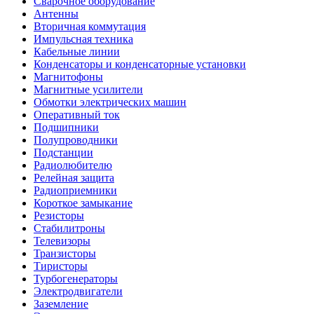
Сварочное оборудование
Антенны
Вторичная коммутация
Импульсная техника
Кабельные линии
Конденсаторы и конденсаторные установки
Магнитофоны
Магнитные усилители
Обмотки электрических машин
Оперативный ток
Подшипники
Полупроводники
Подстанции
Радиолюбителю
Релейная защита
Радиоприемники
Короткое замыкание
Резисторы
Стабилитроны
Телевизоры
Транзисторы
Тиристоры
Турбогенераторы
Электродвигатели
Заземление