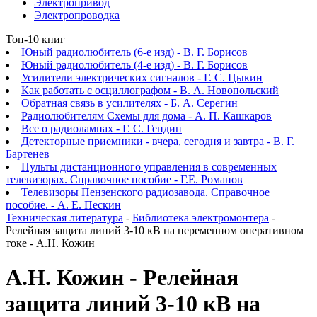
Электропривод
Электропроводка
Топ-10 книг
Юный радиолюбитель (6-е изд) - В. Г. Борисов
Юный радиолюбитель (4-е изд) - В. Г. Борисов
Усилители электрических сигналов - Г. С. Цыкин
Как работать с осциллографом - В. А. Новопольский
Обратная связь в усилителях - Б. А. Серегин
Радиолюбителям Схемы для дома - А. П. Кашкаров
Все о радиолампах - Г. С. Гендин
Детекторные приемники - вчера, сегодня и завтра - В. Г.
Бартенев
Пульты дистанционного управления в современных
телевизорах. Справочное пособие - Г.Е. Романов
Телевизоры Пензенского радиозавода. Справочное
пособие. - А. Е. Пескин
Техническая литература
-
Библиотека электромонтера
-
Релейная защита линий 3-10 кВ на переменном оперативном
токе - А.Н. Кожин
А.Н. Кожин - Релейная
защита линий 3-10 кВ на